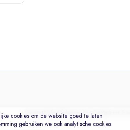
Vacatures
Niches
Werkgevers
Over Ons
Maak een Suc
ijke cookies om de website goed te laten
emming gebruiken we ook analytische cookies