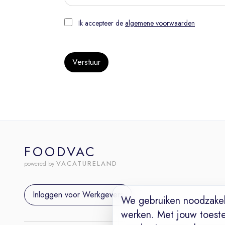
Ik accepteer de
algemene voorwaarden
Verstuur
FOODVAC
VACATURELAND
powered by
Inloggen voor Werkgevers
We gebruiken noodzakel
werken. Met jouw toest