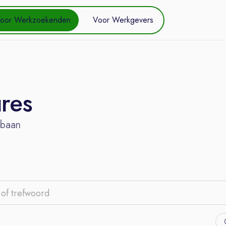
oor Werkzoekenden
Voor Werkgevers
ures
 baan