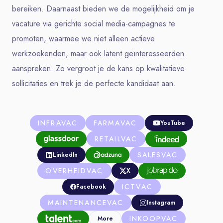
bereiken. Daarnaast bieden we de mogelijkheid om je
vacature via gerichte social media-campagnes te
promoten, waarmee we niet alleen actieve
werkzoekenden, maar ook latent geïnteresseerden
aanspreken. Zo vergroot je de kans op kwalitatieve
sollicitaties en trek je de perfecte kandidaat aan.
INFRAVAC
FARMAVAC
YouTube
RETAILVAC
SALESVAC
LinkedIn
OVERHEIDVAC
X
ICTVAC
Facebook
MAINTENANCEVAC
Instagram
INKOOPVAC
More